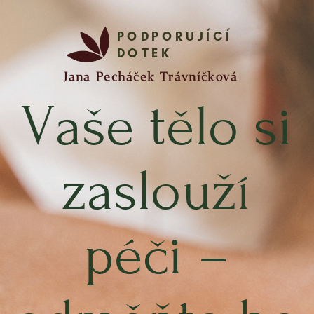
PODPORUJÍCÍ
DOTEK
Jana Pecháček Trávníčková
Vaše tělo si
zaslouží
péči –