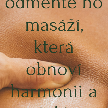
odměňte ho
masáží,
která
obnoví
harmonii a